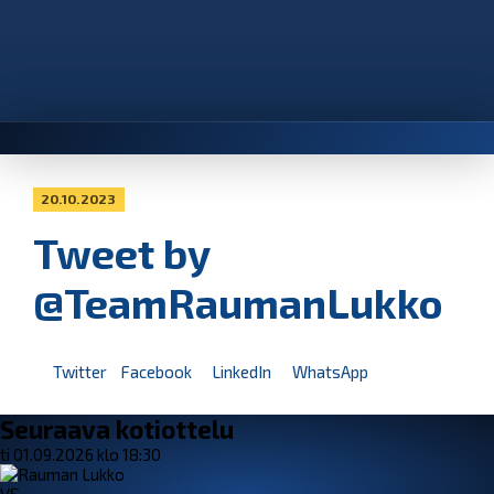
20.10.2023
Tweet by
@TeamRaumanLukko
Twitter
Facebook
LinkedIn
WhatsApp
Seuraava kotiottelu
ti 01.09.2026 klo 18:30