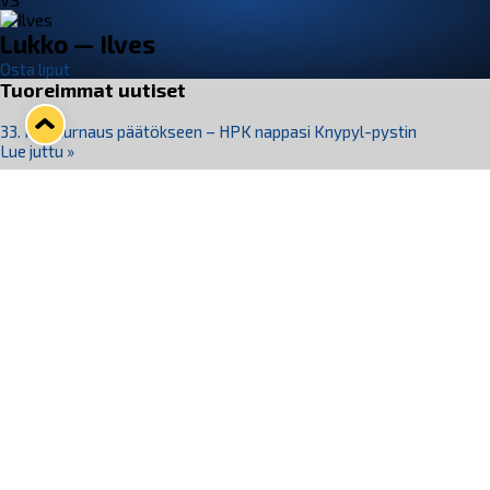
VS
Lukko — Ilves
Osta liput
Tuoreimmat uutiset
33. Pitsiturnaus päätökseen – HPK nappasi Knypyl-pystin
Lue juttu »
Otteluliput juhlakaudelle 26–27 nyt myynnissä!
Lue juttu »
Kiekko-Espoo voittaa historian ensimmäisen naisten
Pitsiturnauksen
Lue juttu »
Pitsiturnauksen päiväliput on loppuunmyyty – Pitsitunnelmaan
pääset myös Marina Vistan terassilla
Lue juttu »
Lukko ja pirkanmaalainen vaatevalmistaja Nousu yhteistyöhön
Lue juttu »
Seuraa Lukkoa somessa