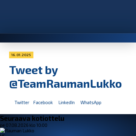
16.01.2025
Tweet by
@TeamRaumanLukko
Twitter
Facebook
LinkedIn
WhatsApp
Seuraava kotiottelu
pe 07.08.2026 klo 10:00