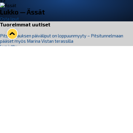
VS
Lukko — Ässät
Osta liput
Tuoreimmat uutiset
Pitsiturnauksen päiväliput on loppuunmyyty – Pitsitunnelmaan
pääset myös Marina Vistan terassilla
Lue juttu »
Lukko ja pirkanmaalainen vaatevalmistaja Nousu yhteistyöhön
Lue juttu »
Aapo Vanninen Nuorten Leijonien mukana
Lue juttu »
Rauman Lukko Oy on ostanut Marina Vista Oy:n liiketoiminnan
Raumalta
Lue juttu »
Varausviikonloppu oli kiireinen Jakub Florisille
Lue juttu »
Seuraa Lukkoa somessa