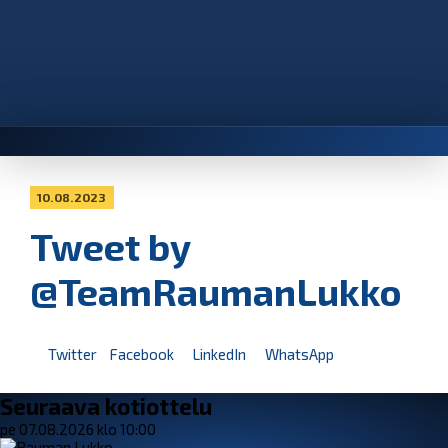
10.08.2023
Tweet by
@TeamRaumanLukko
Twitter
Facebook
LinkedIn
WhatsApp
Seuraava kotiottelu
pe 07.08.2026 klo 10:00