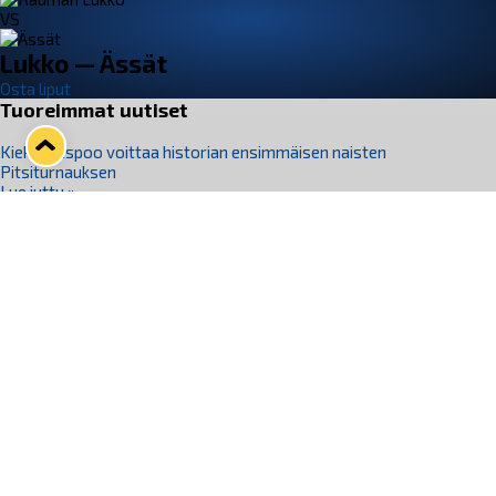
VS
Lukko — Ässät
Osta liput
Tuoreimmat uutiset
Kiekko-Espoo voittaa historian ensimmäisen naisten
Pitsiturnauksen
Lue juttu »
Pitsiturnauksen päiväliput on loppuunmyyty – Pitsitunnelmaan
pääset myös Marina Vistan terassilla
Lue juttu »
Lukko ja pirkanmaalainen vaatevalmistaja Nousu yhteistyöhön
Lue juttu »
Aapo Vanninen Nuorten Leijonien mukana
Lue juttu »
Rauman Lukko Oy on ostanut Marina Vista Oy:n liiketoiminnan
Raumalta
Lue juttu »