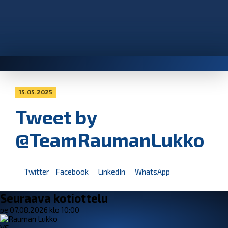
15.05.2025
Tweet by
@TeamRaumanLukko
Twitter
Facebook
LinkedIn
WhatsApp
Seuraava kotiottelu
pe 07.08.2026 klo 10:00