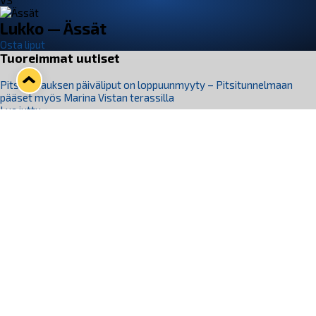
VS
Lukko — Ässät
Osta liput
Tuoreimmat uutiset
Pitsiturnauksen päiväliput on loppuunmyyty – Pitsitunnelmaan
pääset myös Marina Vistan terassilla
Lue juttu »
Lukko ja pirkanmaalainen vaatevalmistaja Nousu yhteistyöhön
Lue juttu »
Aapo Vanninen Nuorten Leijonien mukana
Lue juttu »
Rauman Lukko Oy on ostanut Marina Vista Oy:n liiketoiminnan
Raumalta
Lue juttu »
Varausviikonloppu oli kiireinen Jakub Florisille
Lue juttu »
Seuraa Lukkoa somessa