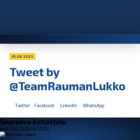
01.09.2023
Tweet by
@TeamRaumanLukko
Twitter
Facebook
LinkedIn
WhatsApp
Seuraava kotiottelu
pe 07.08.2026 klo 10:00