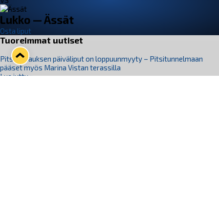
VS
Lukko — Ässät
Osta liput
Tuoreimmat uutiset
Pitsiturnauksen päiväliput on loppuunmyyty – Pitsitunnelmaan
pääset myös Marina Vistan terassilla
Lue juttu »
Lukko ja pirkanmaalainen vaatevalmistaja Nousu yhteistyöhön
Lue juttu »
Aapo Vanninen Nuorten Leijonien mukana
Lue juttu »
Rauman Lukko Oy on ostanut Marina Vista Oy:n liiketoiminnan
Raumalta
Lue juttu »
Varausviikonloppu oli kiireinen Jakub Florisille
Lue juttu »
Seuraa Lukkoa somessa