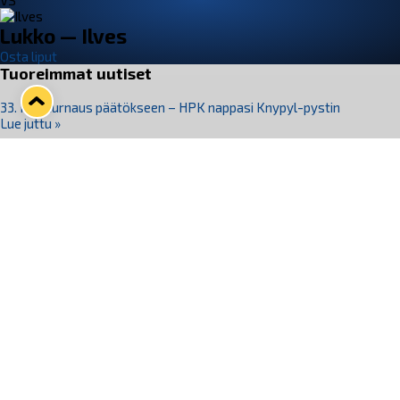
VS
Lukko — Ilves
Osta liput
Tuoreimmat uutiset
33. Pitsiturnaus päätökseen – HPK nappasi Knypyl-pystin
Lue juttu »
Otteluliput juhlakaudelle 26–27 nyt myynnissä!
Lue juttu »
Kiekko-Espoo voittaa historian ensimmäisen naisten
Pitsiturnauksen
Lue juttu »
Pitsiturnauksen päiväliput on loppuunmyyty – Pitsitunnelmaan
pääset myös Marina Vistan terassilla
Lue juttu »
Lukko ja pirkanmaalainen vaatevalmistaja Nousu yhteistyöhön
Lue juttu »
Seuraa Lukkoa somessa