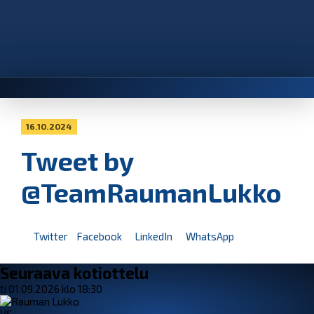
16.10.2024
Tweet by
@TeamRaumanLukko
Twitter
Facebook
LinkedIn
WhatsApp
Seuraava kotiottelu
ti 01.09.2026 klo 18:30