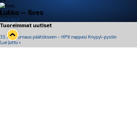
VS
Lukko — Ilves
Osta liput
Tuoreimmat uutiset
33. Pitsiturnaus päätökseen – HPK nappasi Knypyl-pystin
Lue juttu »
Otteluliput juhlakaudelle 26–27 nyt myynnissä!
Lue juttu »
Kiekko-Espoo voittaa historian ensimmäisen naisten
Pitsiturnauksen
Lue juttu »
Pitsiturnauksen päiväliput on loppuunmyyty – Pitsitunnelmaan
pääset myös Marina Vistan terassilla
Lue juttu »
Lukko ja pirkanmaalainen vaatevalmistaja Nousu yhteistyöhön
Lue juttu »
Seuraa Lukkoa somessa