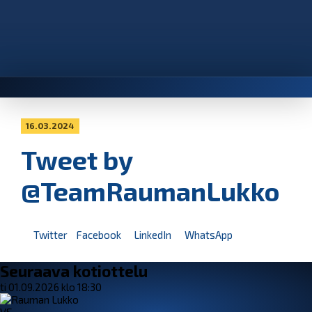
16.03.2024
Tweet by
@TeamRaumanLukko
Twitter
Facebook
LinkedIn
WhatsApp
Seuraava kotiottelu
ti 01.09.2026 klo 18:30