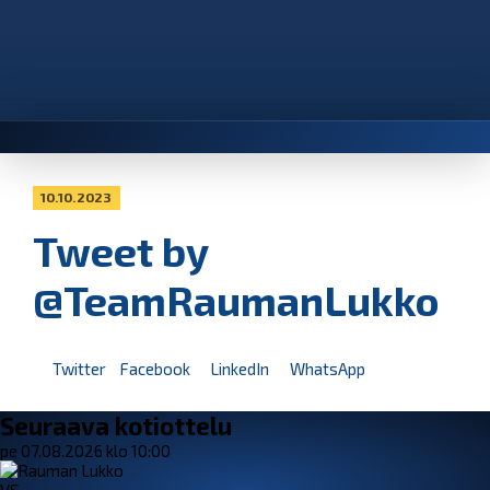
10.10.2023
Tweet by
@TeamRaumanLukko
Twitter
Facebook
LinkedIn
WhatsApp
Seuraava kotiottelu
pe 07.08.2026 klo 10:00