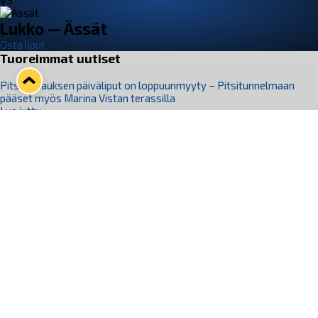
VS
Lukko — Ässät
Osta liput
Tuoreimmat uutiset
Pitsiturnauksen päiväliput on loppuunmyyty – Pitsitunnelmaan
pääset myös Marina Vistan terassilla
Lue juttu »
Lukko ja pirkanmaalainen vaatevalmistaja Nousu yhteistyöhön
Lue juttu »
Aapo Vanninen Nuorten Leijonien mukana
Lue juttu »
Rauman Lukko Oy on ostanut Marina Vista Oy:n liiketoiminnan
Raumalta
Lue juttu »
Varausviikonloppu oli kiireinen Jakub Florisille
Lue juttu »
Seuraa Lukkoa somessa