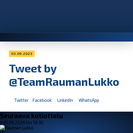
03.09.2023
Tweet by
@TeamRaumanLukko
Twitter
Facebook
LinkedIn
WhatsApp
Seuraava kotiottelu
ti 01.09.2026 klo 18:30