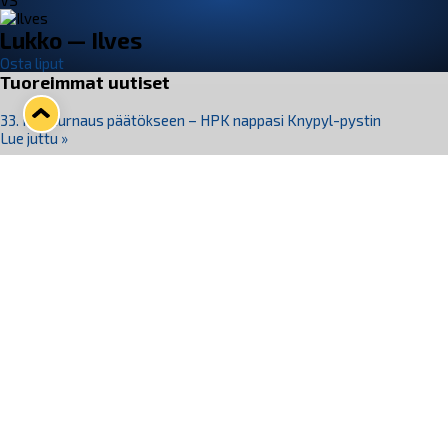
VS
Lukko — Ilves
Osta liput
Tuoreimmat uutiset
33. Pitsiturnaus päätökseen – HPK nappasi Knypyl-pystin
Lue juttu »
Otteluliput juhlakaudelle 26–27 nyt myynnissä!
Lue juttu »
Kiekko-Espoo voittaa historian ensimmäisen naisten
Pitsiturnauksen
Lue juttu »
Pitsiturnauksen päiväliput on loppuunmyyty – Pitsitunnelmaan
pääset myös Marina Vistan terassilla
Lue juttu »
Lukko ja pirkanmaalainen vaatevalmistaja Nousu yhteistyöhön
Lue juttu »
Seuraa Lukkoa somessa