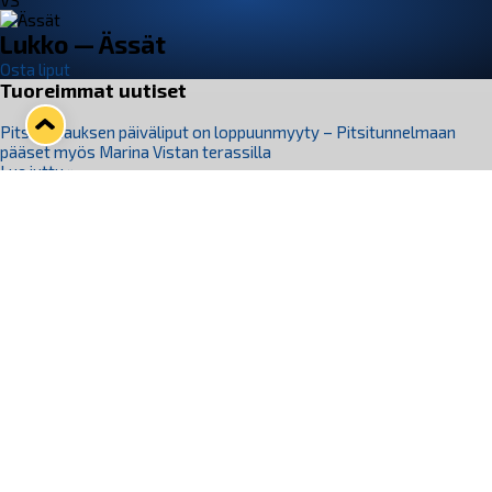
VS
Lukko — Ässät
Osta liput
Tuoreimmat uutiset
Pitsiturnauksen päiväliput on loppuunmyyty – Pitsitunnelmaan
pääset myös Marina Vistan terassilla
Lue juttu »
Lukko ja pirkanmaalainen vaatevalmistaja Nousu yhteistyöhön
Lue juttu »
Aapo Vanninen Nuorten Leijonien mukana
Lue juttu »
Rauman Lukko Oy on ostanut Marina Vista Oy:n liiketoiminnan
Raumalta
Lue juttu »
Varausviikonloppu oli kiireinen Jakub Florisille
Lue juttu »
Seuraa Lukkoa somessa