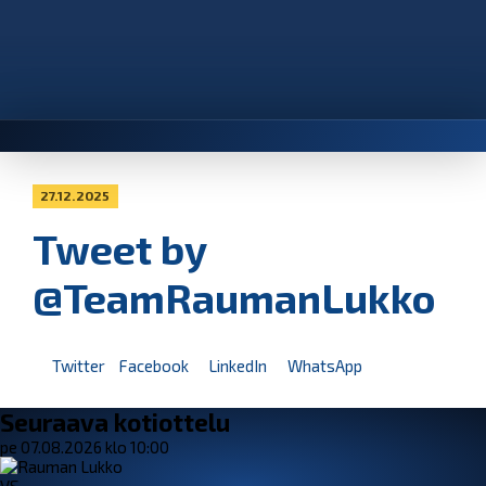
27.12.2025
Tweet by
@TeamRaumanLukko
Twitter
Facebook
LinkedIn
WhatsApp
Seuraava kotiottelu
pe 07.08.2026 klo 10:00