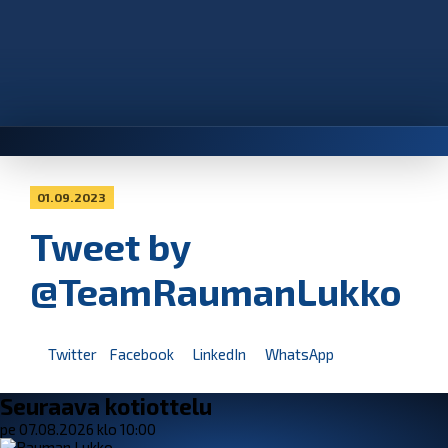
01.09.2023
Tweet by
@TeamRaumanLukko
Twitter
Facebook
LinkedIn
WhatsApp
Seuraava kotiottelu
pe 07.08.2026 klo 10:00