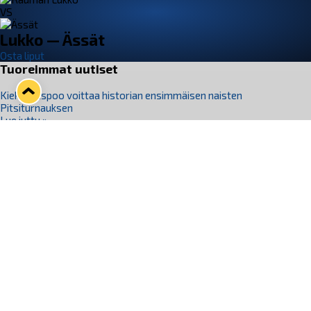
VS
Lukko — Ässät
Osta liput
Tuoreimmat uutiset
Kiekko-Espoo voittaa historian ensimmäisen naisten
Pitsiturnauksen
Lue juttu »
Pitsiturnauksen päiväliput on loppuunmyyty – Pitsitunnelmaan
pääset myös Marina Vistan terassilla
Lue juttu »
Lukko ja pirkanmaalainen vaatevalmistaja Nousu yhteistyöhön
Lue juttu »
Aapo Vanninen Nuorten Leijonien mukana
Lue juttu »
Rauman Lukko Oy on ostanut Marina Vista Oy:n liiketoiminnan
Raumalta
Lue juttu »