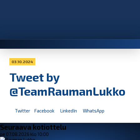
03.10.2024
Tweet by
@TeamRaumanLukko
Twitter
Facebook
LinkedIn
WhatsApp
Seuraava kotiottelu
pe 07.08.2026 klo 10:00