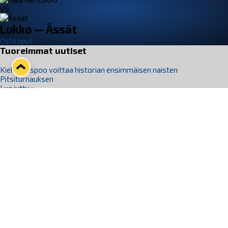
VS
Lukko — Ässät
Osta liput
Tuoreimmat uutiset
Kiekko-Espoo voittaa historian ensimmäisen naisten
Pitsiturnauksen
Lue juttu »
Pitsiturnauksen päiväliput on loppuunmyyty – Pitsitunnelmaan
pääset myös Marina Vistan terassilla
Lue juttu »
Lukko ja pirkanmaalainen vaatevalmistaja Nousu yhteistyöhön
Lue juttu »
Aapo Vanninen Nuorten Leijonien mukana
Lue juttu »
Rauman Lukko Oy on ostanut Marina Vista Oy:n liiketoiminnan
Raumalta
Lue juttu »