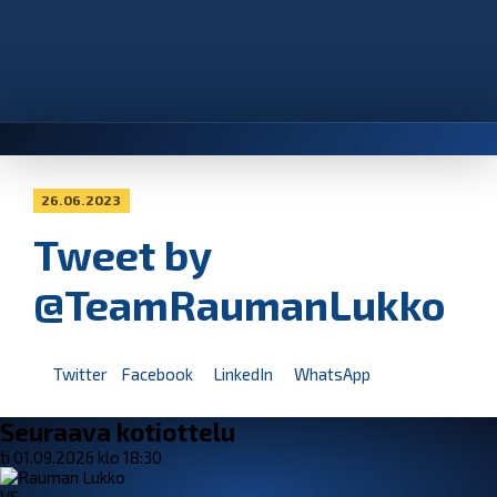
26.06.2023
Tweet by
@TeamRaumanLukko
Twitter
Facebook
LinkedIn
WhatsApp
Seuraava kotiottelu
ti 01.09.2026 klo 18:30