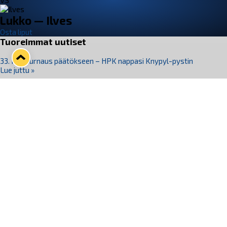
VS
Lukko — Ilves
Osta liput
Tuoreimmat uutiset
33. Pitsiturnaus päätökseen – HPK nappasi Knypyl-pystin
Lue juttu »
Otteluliput juhlakaudelle 26–27 nyt myynnissä!
Lue juttu »
Kiekko-Espoo voittaa historian ensimmäisen naisten
Pitsiturnauksen
Lue juttu »
Pitsiturnauksen päiväliput on loppuunmyyty – Pitsitunnelmaan
pääset myös Marina Vistan terassilla
Lue juttu »
Lukko ja pirkanmaalainen vaatevalmistaja Nousu yhteistyöhön
Lue juttu »
Seuraa Lukkoa somessa