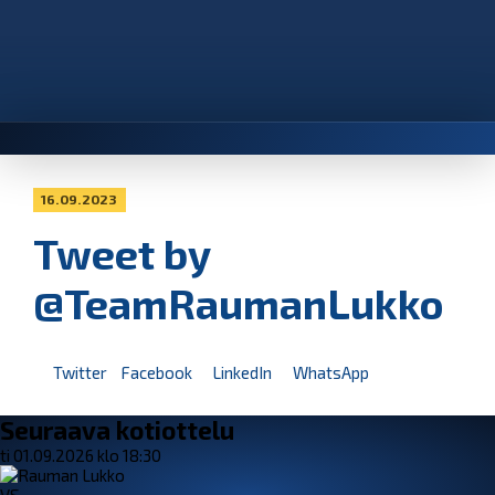
16.09.2023
Tweet by
@TeamRaumanLukko
Twitter
Facebook
LinkedIn
WhatsApp
Seuraava kotiottelu
ti 01.09.2026 klo 18:30