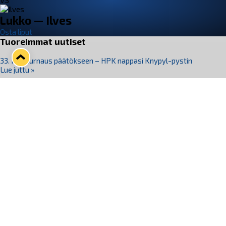
VS
Lukko — Ilves
Osta liput
Tuoreimmat uutiset
33. Pitsiturnaus päätökseen – HPK nappasi Knypyl-pystin
Lue juttu »
Otteluliput juhlakaudelle 26–27 nyt myynnissä!
Lue juttu »
Kiekko-Espoo voittaa historian ensimmäisen naisten
Pitsiturnauksen
Lue juttu »
Pitsiturnauksen päiväliput on loppuunmyyty – Pitsitunnelmaan
pääset myös Marina Vistan terassilla
Lue juttu »
Lukko ja pirkanmaalainen vaatevalmistaja Nousu yhteistyöhön
Lue juttu »
Seuraa Lukkoa somessa