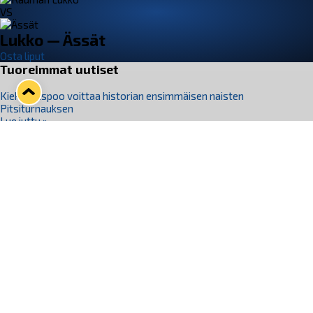
VS
Lukko — Ässät
Osta liput
Tuoreimmat uutiset
Kiekko-Espoo voittaa historian ensimmäisen naisten
Pitsiturnauksen
Lue juttu »
Pitsiturnauksen päiväliput on loppuunmyyty – Pitsitunnelmaan
pääset myös Marina Vistan terassilla
Lue juttu »
Lukko ja pirkanmaalainen vaatevalmistaja Nousu yhteistyöhön
Lue juttu »
Aapo Vanninen Nuorten Leijonien mukana
Lue juttu »
Rauman Lukko Oy on ostanut Marina Vista Oy:n liiketoiminnan
Raumalta
Lue juttu »