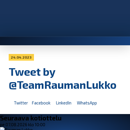
24.04.2023
Tweet by
@TeamRaumanLukko
Twitter
Facebook
LinkedIn
WhatsApp
Seuraava kotiottelu
pe 07.08.2026 klo 10:00