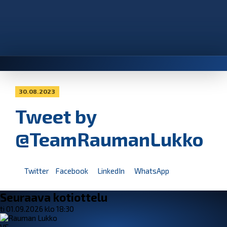
30.08.2023
Tweet by
@TeamRaumanLukko
Twitter
Facebook
LinkedIn
WhatsApp
Seuraava kotiottelu
ti 01.09.2026 klo 18:30