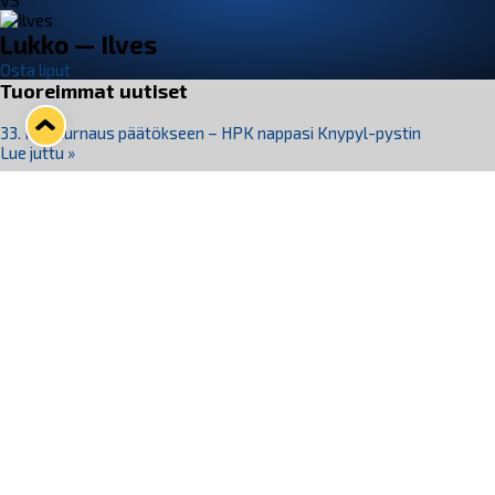
VS
Lukko — Ilves
Osta liput
Tuoreimmat uutiset
33. Pitsiturnaus päätökseen – HPK nappasi Knypyl-pystin
Lue juttu »
Otteluliput juhlakaudelle 26–27 nyt myynnissä!
Lue juttu »
Kiekko-Espoo voittaa historian ensimmäisen naisten
Pitsiturnauksen
Lue juttu »
Pitsiturnauksen päiväliput on loppuunmyyty – Pitsitunnelmaan
pääset myös Marina Vistan terassilla
Lue juttu »
Lukko ja pirkanmaalainen vaatevalmistaja Nousu yhteistyöhön
Lue juttu »
Seuraa Lukkoa somessa