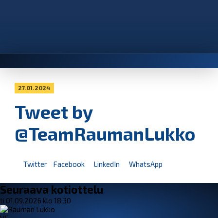
27.01.2024
Tweet by
@TeamRaumanLukko
Twitter
Facebook
LinkedIn
WhatsApp
Seuraava kotiottelu
ti 01.09.2026 klo 18:30