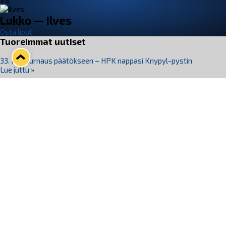
VS
Lukko — Ilves
Osta liput
Tuoreimmat uutiset
33. Pitsiturnaus päätökseen – HPK nappasi Knypyl-pystin
Lue juttu »
Otteluliput juhlakaudelle 26–27 nyt myynnissä!
Lue juttu »
Kiekko-Espoo voittaa historian ensimmäisen naisten
Pitsiturnauksen
Lue juttu »
Pitsiturnauksen päiväliput on loppuunmyyty – Pitsitunnelmaan
pääset myös Marina Vistan terassilla
Lue juttu »
Lukko ja pirkanmaalainen vaatevalmistaja Nousu yhteistyöhön
Lue juttu »
Seuraa Lukkoa somessa