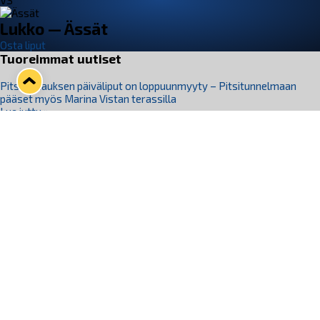
VS
Lukko — Ässät
Osta liput
Tuoreimmat uutiset
Pitsiturnauksen päiväliput on loppuunmyyty – Pitsitunnelmaan
pääset myös Marina Vistan terassilla
Lue juttu »
Lukko ja pirkanmaalainen vaatevalmistaja Nousu yhteistyöhön
Lue juttu »
Aapo Vanninen Nuorten Leijonien mukana
Lue juttu »
Rauman Lukko Oy on ostanut Marina Vista Oy:n liiketoiminnan
Raumalta
Lue juttu »
Varausviikonloppu oli kiireinen Jakub Florisille
Lue juttu »
Seuraa Lukkoa somessa