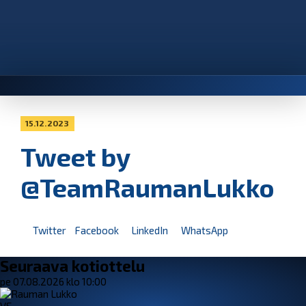
15.12.2023
Tweet by
@TeamRaumanLukko
Twitter
Facebook
LinkedIn
WhatsApp
Seuraava kotiottelu
pe 07.08.2026 klo 10:00