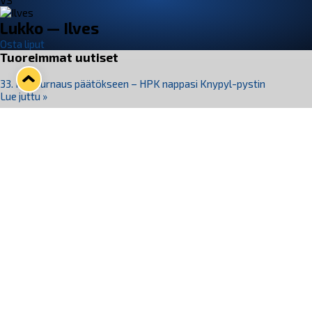
VS
Lukko — Ilves
Osta liput
Tuoreimmat uutiset
33. Pitsiturnaus päätökseen – HPK nappasi Knypyl-pystin
Lue juttu »
Otteluliput juhlakaudelle 26–27 nyt myynnissä!
Lue juttu »
Kiekko-Espoo voittaa historian ensimmäisen naisten
Pitsiturnauksen
Lue juttu »
Pitsiturnauksen päiväliput on loppuunmyyty – Pitsitunnelmaan
pääset myös Marina Vistan terassilla
Lue juttu »
Lukko ja pirkanmaalainen vaatevalmistaja Nousu yhteistyöhön
Lue juttu »
Seuraa Lukkoa somessa