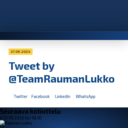
27.09.2024
Tweet by
@TeamRaumanLukko
Twitter
Facebook
LinkedIn
WhatsApp
Seuraava kotiottelu
ti 01.09.2026 klo 18:30