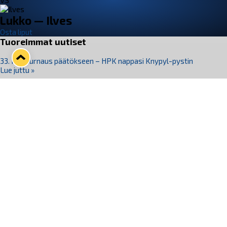
VS
Lukko — Ilves
Osta liput
Tuoreimmat uutiset
33. Pitsiturnaus päätökseen – HPK nappasi Knypyl-pystin
Lue juttu »
Otteluliput juhlakaudelle 26–27 nyt myynnissä!
Lue juttu »
Kiekko-Espoo voittaa historian ensimmäisen naisten
Pitsiturnauksen
Lue juttu »
Pitsiturnauksen päiväliput on loppuunmyyty – Pitsitunnelmaan
pääset myös Marina Vistan terassilla
Lue juttu »
Lukko ja pirkanmaalainen vaatevalmistaja Nousu yhteistyöhön
Lue juttu »
Seuraa Lukkoa somessa