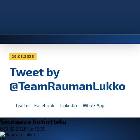
29.08.2023
Tweet by
@TeamRaumanLukko
Twitter
Facebook
LinkedIn
WhatsApp
Seuraava kotiottelu
ti 01.09.2026 klo 18:30