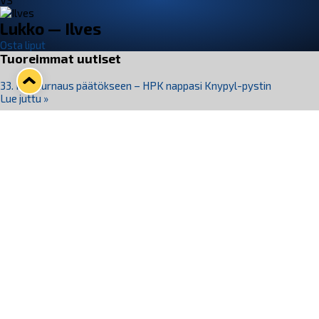
VS
Lukko — Ilves
Osta liput
Tuoreimmat uutiset
33. Pitsiturnaus päätökseen – HPK nappasi Knypyl-pystin
Lue juttu »
Otteluliput juhlakaudelle 26–27 nyt myynnissä!
Lue juttu »
Kiekko-Espoo voittaa historian ensimmäisen naisten
Pitsiturnauksen
Lue juttu »
Pitsiturnauksen päiväliput on loppuunmyyty – Pitsitunnelmaan
pääset myös Marina Vistan terassilla
Lue juttu »
Lukko ja pirkanmaalainen vaatevalmistaja Nousu yhteistyöhön
Lue juttu »
Seuraa Lukkoa somessa