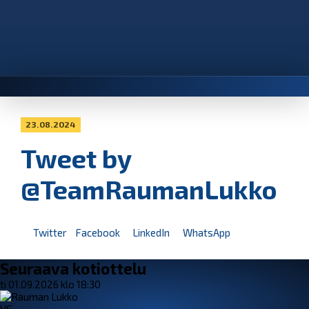
23.08.2024
Tweet by
@TeamRaumanLukko
Twitter
Facebook
LinkedIn
WhatsApp
Seuraava kotiottelu
ti 01.09.2026 klo 18:30