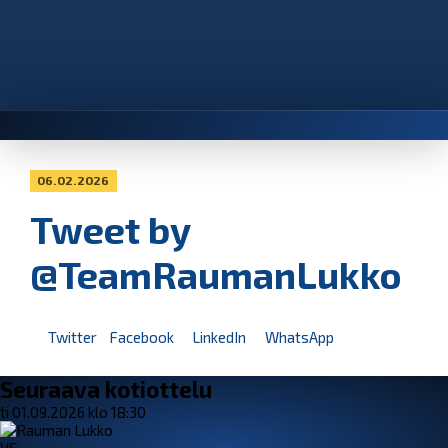
06.02.2026
Tweet by
@TeamRaumanLukko
Twitter
Facebook
LinkedIn
WhatsApp
Seuraava kotiottelu
ti 01.09.2026 klo 18:30