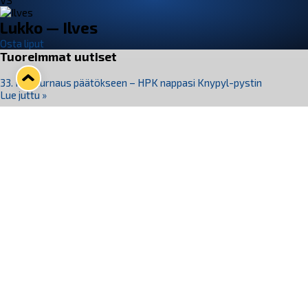
VS
Lukko — Ilves
Osta liput
Tuoreimmat uutiset
33. Pitsiturnaus päätökseen – HPK nappasi Knypyl-pystin
Lue juttu »
Otteluliput juhlakaudelle 26–27 nyt myynnissä!
Lue juttu »
Kiekko-Espoo voittaa historian ensimmäisen naisten
Pitsiturnauksen
Lue juttu »
Pitsiturnauksen päiväliput on loppuunmyyty – Pitsitunnelmaan
pääset myös Marina Vistan terassilla
Lue juttu »
Lukko ja pirkanmaalainen vaatevalmistaja Nousu yhteistyöhön
Lue juttu »
Seuraa Lukkoa somessa