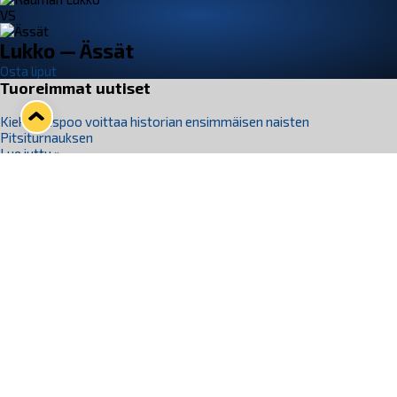
VS
Lukko — Ässät
Osta liput
Tuoreimmat uutiset
Kiekko-Espoo voittaa historian ensimmäisen naisten
Pitsiturnauksen
Lue juttu »
Pitsiturnauksen päiväliput on loppuunmyyty – Pitsitunnelmaan
pääset myös Marina Vistan terassilla
Lue juttu »
Lukko ja pirkanmaalainen vaatevalmistaja Nousu yhteistyöhön
Lue juttu »
Aapo Vanninen Nuorten Leijonien mukana
Lue juttu »
Rauman Lukko Oy on ostanut Marina Vista Oy:n liiketoiminnan
Raumalta
Lue juttu »