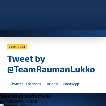
21.04.2023
Tweet by
@TeamRaumanLukko
Twitter
Facebook
LinkedIn
WhatsApp
Seuraava kotiottelu
pe 07.08.2026 klo 10:00