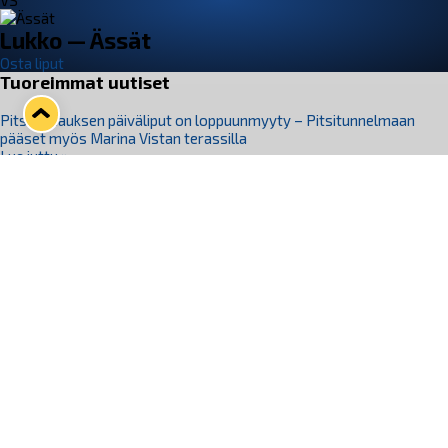
VS
Lukko — Ässät
Osta liput
Tuoreimmat uutiset
Pitsiturnauksen päiväliput on loppuunmyyty – Pitsitunnelmaan
pääset myös Marina Vistan terassilla
Lue juttu »
Lukko ja pirkanmaalainen vaatevalmistaja Nousu yhteistyöhön
Lue juttu »
Aapo Vanninen Nuorten Leijonien mukana
Lue juttu »
Rauman Lukko Oy on ostanut Marina Vista Oy:n liiketoiminnan
Raumalta
Lue juttu »
Varausviikonloppu oli kiireinen Jakub Florisille
Lue juttu »
Seuraa Lukkoa somessa