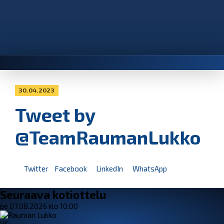
30.04.2023
Tweet by
@TeamRaumanLukko
Twitter
Facebook
LinkedIn
WhatsApp
Seuraava kotiottelu
pe 07.08.2026 klo 10:00