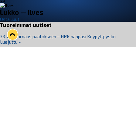
VS
Lukko — Ilves
Osta liput
Tuoreimmat uutiset
33. Pitsiturnaus päätökseen – HPK nappasi Knypyl-pystin
Lue juttu »
Otteluliput juhlakaudelle 26–27 nyt myynnissä!
Lue juttu »
Kiekko-Espoo voittaa historian ensimmäisen naisten
Pitsiturnauksen
Lue juttu »
Pitsiturnauksen päiväliput on loppuunmyyty – Pitsitunnelmaan
pääset myös Marina Vistan terassilla
Lue juttu »
Lukko ja pirkanmaalainen vaatevalmistaja Nousu yhteistyöhön
Lue juttu »
Seuraa Lukkoa somessa