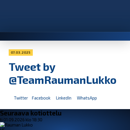
07.03.2025
Tweet by
@TeamRaumanLukko
Twitter
Facebook
LinkedIn
WhatsApp
Seuraava kotiottelu
ti 01.09.2026 klo 18:30