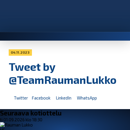
04.11.2023
Tweet by
@TeamRaumanLukko
Twitter
Facebook
LinkedIn
WhatsApp
Seuraava kotiottelu
ti 01.09.2026 klo 18:30