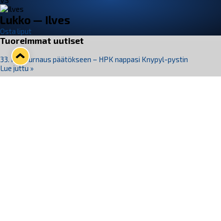
VS
Lukko — Ilves
Osta liput
Tuoreimmat uutiset
33. Pitsiturnaus päätökseen – HPK nappasi Knypyl-pystin
Lue juttu »
Otteluliput juhlakaudelle 26–27 nyt myynnissä!
Lue juttu »
Kiekko-Espoo voittaa historian ensimmäisen naisten
Pitsiturnauksen
Lue juttu »
Pitsiturnauksen päiväliput on loppuunmyyty – Pitsitunnelmaan
pääset myös Marina Vistan terassilla
Lue juttu »
Lukko ja pirkanmaalainen vaatevalmistaja Nousu yhteistyöhön
Lue juttu »
Seuraa Lukkoa somessa