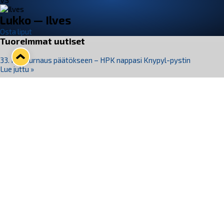
VS
Lukko — Ilves
Osta liput
Tuoreimmat uutiset
33. Pitsiturnaus päätökseen – HPK nappasi Knypyl-pystin
Lue juttu »
Otteluliput juhlakaudelle 26–27 nyt myynnissä!
Lue juttu »
Kiekko-Espoo voittaa historian ensimmäisen naisten
Pitsiturnauksen
Lue juttu »
Pitsiturnauksen päiväliput on loppuunmyyty – Pitsitunnelmaan
pääset myös Marina Vistan terassilla
Lue juttu »
Lukko ja pirkanmaalainen vaatevalmistaja Nousu yhteistyöhön
Lue juttu »
Seuraa Lukkoa somessa