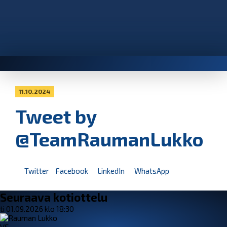
11.10.2024
Tweet by
@TeamRaumanLukko
Twitter
Facebook
LinkedIn
WhatsApp
Seuraava kotiottelu
ti 01.09.2026 klo 18:30