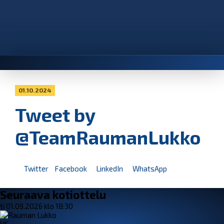
01.10.2024
Tweet by
@TeamRaumanLukko
Twitter
Facebook
LinkedIn
WhatsApp
Seuraava kotiottelu
ti 01.09.2026 klo 18:30