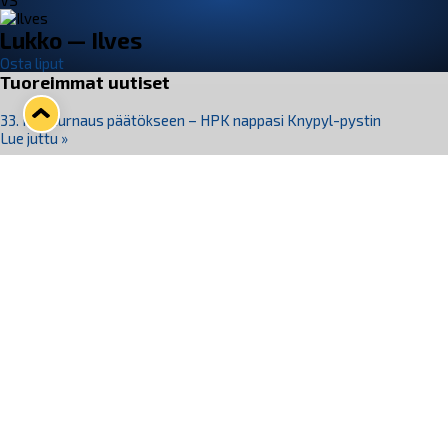
VS
Lukko — Ilves
Osta liput
Tuoreimmat uutiset
33. Pitsiturnaus päätökseen – HPK nappasi Knypyl-pystin
Lue juttu »
Otteluliput juhlakaudelle 26–27 nyt myynnissä!
Lue juttu »
Kiekko-Espoo voittaa historian ensimmäisen naisten
Pitsiturnauksen
Lue juttu »
Pitsiturnauksen päiväliput on loppuunmyyty – Pitsitunnelmaan
pääset myös Marina Vistan terassilla
Lue juttu »
Lukko ja pirkanmaalainen vaatevalmistaja Nousu yhteistyöhön
Lue juttu »
Seuraa Lukkoa somessa