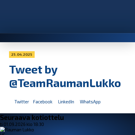
25.04.2025
Tweet by
@TeamRaumanLukko
Twitter
Facebook
LinkedIn
WhatsApp
Seuraava kotiottelu
ti 01.09.2026 klo 18:30