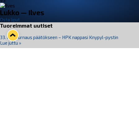
VS
Lukko — Ilves
Osta liput
Tuoreimmat uutiset
33. Pitsiturnaus päätökseen – HPK nappasi Knypyl-pystin
Lue juttu »
Otteluliput juhlakaudelle 26–27 nyt myynnissä!
Lue juttu »
Kiekko-Espoo voittaa historian ensimmäisen naisten
Pitsiturnauksen
Lue juttu »
Pitsiturnauksen päiväliput on loppuunmyyty – Pitsitunnelmaan
pääset myös Marina Vistan terassilla
Lue juttu »
Lukko ja pirkanmaalainen vaatevalmistaja Nousu yhteistyöhön
Lue juttu »
Seuraa Lukkoa somessa