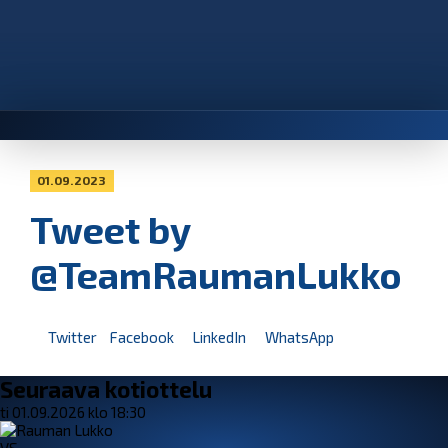
01.09.2023
Tweet by
@TeamRaumanLukko
Twitter
Facebook
LinkedIn
WhatsApp
Seuraava kotiottelu
ti 01.09.2026 klo 18:30