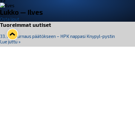
VS
Lukko — Ilves
Osta liput
Tuoreimmat uutiset
33. Pitsiturnaus päätökseen – HPK nappasi Knypyl-pystin
Lue juttu »
Otteluliput juhlakaudelle 26–27 nyt myynnissä!
Lue juttu »
Kiekko-Espoo voittaa historian ensimmäisen naisten
Pitsiturnauksen
Lue juttu »
Pitsiturnauksen päiväliput on loppuunmyyty – Pitsitunnelmaan
pääset myös Marina Vistan terassilla
Lue juttu »
Lukko ja pirkanmaalainen vaatevalmistaja Nousu yhteistyöhön
Lue juttu »
Seuraa Lukkoa somessa