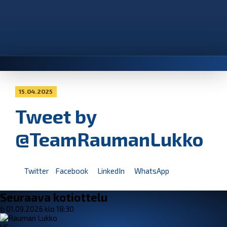
15.04.2025
Tweet by
@TeamRaumanLukko
Twitter
Facebook
LinkedIn
WhatsApp
Seuraava kotiottelu
ti 01.09.2026 klo 18:30