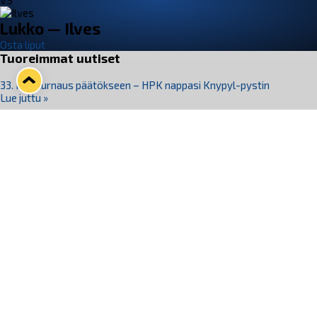
VS
Lukko — Ilves
Osta liput
Tuoreimmat uutiset
33. Pitsiturnaus päätökseen – HPK nappasi Knypyl-pystin
Lue juttu »
Otteluliput juhlakaudelle 26–27 nyt myynnissä!
Lue juttu »
Kiekko-Espoo voittaa historian ensimmäisen naisten
Pitsiturnauksen
Lue juttu »
Pitsiturnauksen päiväliput on loppuunmyyty – Pitsitunnelmaan
pääset myös Marina Vistan terassilla
Lue juttu »
Lukko ja pirkanmaalainen vaatevalmistaja Nousu yhteistyöhön
Lue juttu »
Seuraa Lukkoa somessa