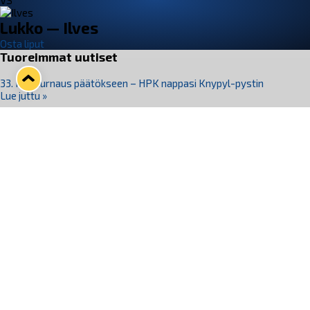
VS
Lukko — Ilves
Osta liput
Tuoreimmat uutiset
33. Pitsiturnaus päätökseen – HPK nappasi Knypyl-pystin
Lue juttu »
Otteluliput juhlakaudelle 26–27 nyt myynnissä!
Lue juttu »
Kiekko-Espoo voittaa historian ensimmäisen naisten
Pitsiturnauksen
Lue juttu »
Pitsiturnauksen päiväliput on loppuunmyyty – Pitsitunnelmaan
pääset myös Marina Vistan terassilla
Lue juttu »
Lukko ja pirkanmaalainen vaatevalmistaja Nousu yhteistyöhön
Lue juttu »
Seuraa Lukkoa somessa