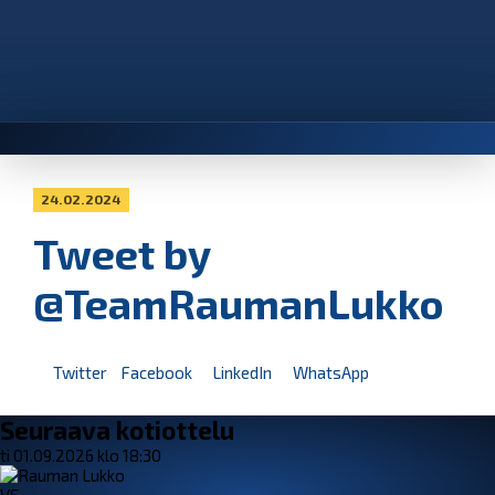
24.02.2024
Tweet by
@TeamRaumanLukko
Twitter
Facebook
LinkedIn
WhatsApp
Seuraava kotiottelu
ti 01.09.2026 klo 18:30