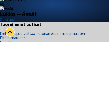
VS
Lukko — Ässät
Osta liput
Tuoreimmat uutiset
Kiekko-Espoo voittaa historian ensimmäisen naisten
Pitsiturnauksen
Lue juttu »
Pitsiturnauksen päiväliput on loppuunmyyty – Pitsitunnelmaan
pääset myös Marina Vistan terassilla
Lue juttu »
Lukko ja pirkanmaalainen vaatevalmistaja Nousu yhteistyöhön
Lue juttu »
Aapo Vanninen Nuorten Leijonien mukana
Lue juttu »
Rauman Lukko Oy on ostanut Marina Vista Oy:n liiketoiminnan
Raumalta
Lue juttu »