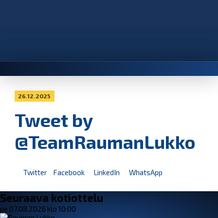
26.12.2025
Tweet by
@TeamRaumanLukko
Twitter
Facebook
LinkedIn
WhatsApp
Seuraava kotiottelu
pe 07.08.2026 klo 10:00