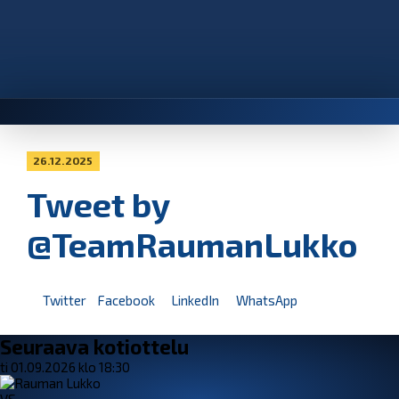
26.12.2025
Tweet by
@TeamRaumanLukko
Twitter
Facebook
LinkedIn
WhatsApp
Seuraava kotiottelu
ti 01.09.2026 klo 18:30