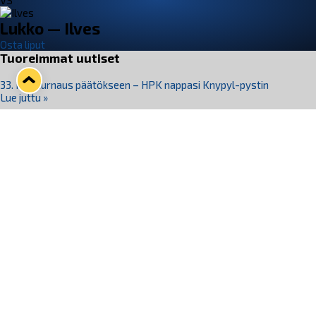
VS
Lukko — Ilves
Osta liput
Tuoreimmat uutiset
33. Pitsiturnaus päätökseen – HPK nappasi Knypyl-pystin
Lue juttu »
Otteluliput juhlakaudelle 26–27 nyt myynnissä!
Lue juttu »
Kiekko-Espoo voittaa historian ensimmäisen naisten
Pitsiturnauksen
Lue juttu »
Pitsiturnauksen päiväliput on loppuunmyyty – Pitsitunnelmaan
pääset myös Marina Vistan terassilla
Lue juttu »
Lukko ja pirkanmaalainen vaatevalmistaja Nousu yhteistyöhön
Lue juttu »
Seuraa Lukkoa somessa