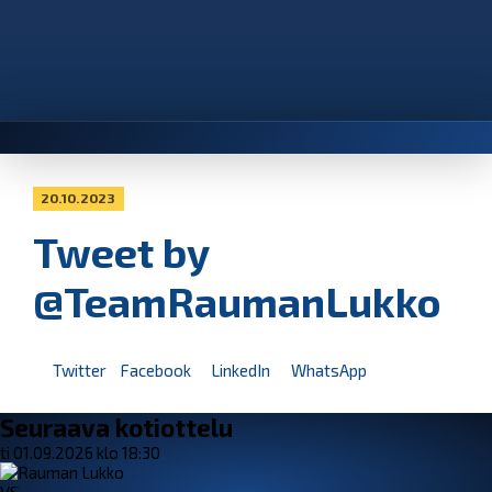
20.10.2023
Tweet by
@TeamRaumanLukko
Twitter
Facebook
LinkedIn
WhatsApp
Seuraava kotiottelu
ti 01.09.2026 klo 18:30