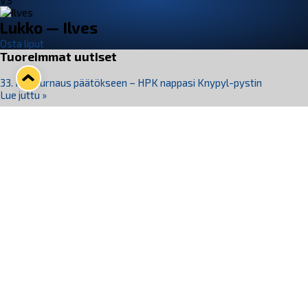
VS
Lukko — Ilves
Osta liput
Tuoreimmat uutiset
33. Pitsiturnaus päätökseen – HPK nappasi Knypyl-pystin
Lue juttu »
Otteluliput juhlakaudelle 26–27 nyt myynnissä!
Lue juttu »
Kiekko-Espoo voittaa historian ensimmäisen naisten
Pitsiturnauksen
Lue juttu »
Pitsiturnauksen päiväliput on loppuunmyyty – Pitsitunnelmaan
pääset myös Marina Vistan terassilla
Lue juttu »
Lukko ja pirkanmaalainen vaatevalmistaja Nousu yhteistyöhön
Lue juttu »
Seuraa Lukkoa somessa