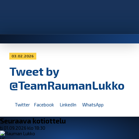
03.02.2026
Tweet by
@TeamRaumanLukko
Twitter
Facebook
LinkedIn
WhatsApp
Seuraava kotiottelu
ti 01.09.2026 klo 18:30