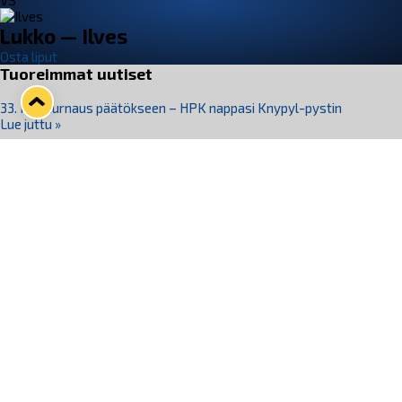
VS
Lukko — Ilves
Osta liput
Tuoreimmat uutiset
33. Pitsiturnaus päätökseen – HPK nappasi Knypyl-pystin
Lue juttu »
Otteluliput juhlakaudelle 26–27 nyt myynnissä!
Lue juttu »
Kiekko-Espoo voittaa historian ensimmäisen naisten
Pitsiturnauksen
Lue juttu »
Pitsiturnauksen päiväliput on loppuunmyyty – Pitsitunnelmaan
pääset myös Marina Vistan terassilla
Lue juttu »
Lukko ja pirkanmaalainen vaatevalmistaja Nousu yhteistyöhön
Lue juttu »
Seuraa Lukkoa somessa