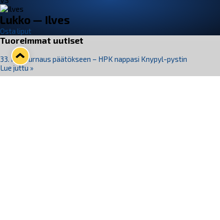
VS
Lukko — Ilves
Osta liput
Tuoreimmat uutiset
33. Pitsiturnaus päätökseen – HPK nappasi Knypyl-pystin
Lue juttu »
Otteluliput juhlakaudelle 26–27 nyt myynnissä!
Lue juttu »
Kiekko-Espoo voittaa historian ensimmäisen naisten
Pitsiturnauksen
Lue juttu »
Pitsiturnauksen päiväliput on loppuunmyyty – Pitsitunnelmaan
pääset myös Marina Vistan terassilla
Lue juttu »
Lukko ja pirkanmaalainen vaatevalmistaja Nousu yhteistyöhön
Lue juttu »
Seuraa Lukkoa somessa