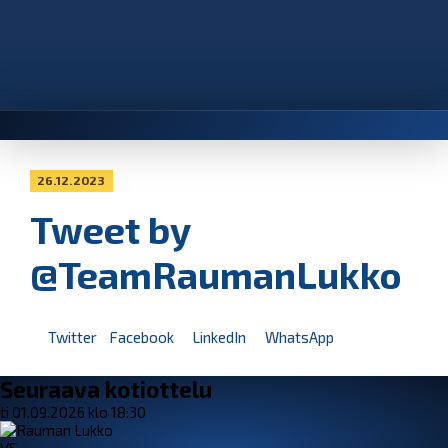
26.12.2023
Tweet by
@TeamRaumanLukko
Twitter
Facebook
LinkedIn
WhatsApp
Seuraava kotiottelu
ti 01.09.2026 klo 18:30