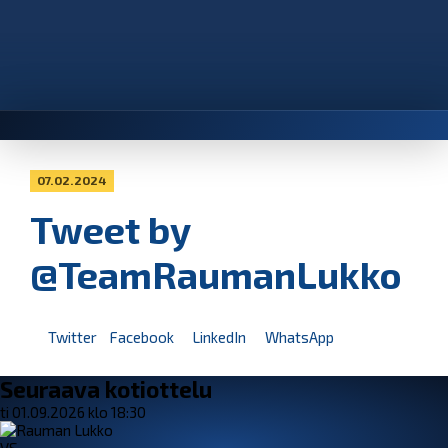
07.02.2024
Tweet by
@TeamRaumanLukko
Twitter
Facebook
LinkedIn
WhatsApp
Seuraava kotiottelu
ti 01.09.2026 klo 18:30