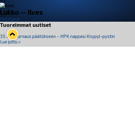
VS
Lukko — Ilves
Osta liput
Tuoreimmat uutiset
33. Pitsiturnaus päätökseen – HPK nappasi Knypyl-pystin
Lue juttu »
Otteluliput juhlakaudelle 26–27 nyt myynnissä!
Lue juttu »
Kiekko-Espoo voittaa historian ensimmäisen naisten
Pitsiturnauksen
Lue juttu »
Pitsiturnauksen päiväliput on loppuunmyyty – Pitsitunnelmaan
pääset myös Marina Vistan terassilla
Lue juttu »
Lukko ja pirkanmaalainen vaatevalmistaja Nousu yhteistyöhön
Lue juttu »
Seuraa Lukkoa somessa