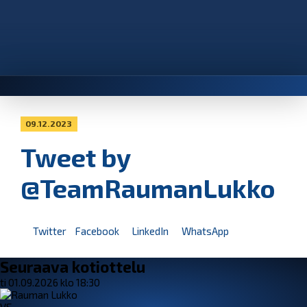
09.12.2023
Tweet by
@TeamRaumanLukko
Twitter
Facebook
LinkedIn
WhatsApp
Seuraava kotiottelu
ti 01.09.2026 klo 18:30