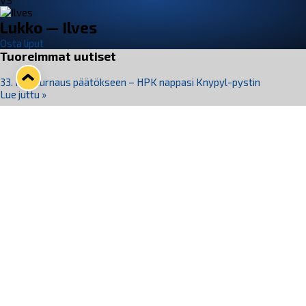
VS
Lukko — Ilves
Osta liput
Tuoreimmat uutiset
33. Pitsiturnaus päätökseen – HPK nappasi Knypyl-pystin
Lue juttu »
Otteluliput juhlakaudelle 26–27 nyt myynnissä!
Lue juttu »
Kiekko-Espoo voittaa historian ensimmäisen naisten
Pitsiturnauksen
Lue juttu »
Pitsiturnauksen päiväliput on loppuunmyyty – Pitsitunnelmaan
pääset myös Marina Vistan terassilla
Lue juttu »
Lukko ja pirkanmaalainen vaatevalmistaja Nousu yhteistyöhön
Lue juttu »
Seuraa Lukkoa somessa