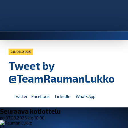
28.06.2025
Tweet by
@TeamRaumanLukko
Twitter
Facebook
LinkedIn
WhatsApp
Seuraava kotiottelu
pe 07.08.2026 klo 10:00