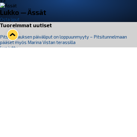
VS
Lukko — Ässät
Osta liput
Tuoreimmat uutiset
Pitsiturnauksen päiväliput on loppuunmyyty – Pitsitunnelmaan
pääset myös Marina Vistan terassilla
Lue juttu »
Lukko ja pirkanmaalainen vaatevalmistaja Nousu yhteistyöhön
Lue juttu »
Aapo Vanninen Nuorten Leijonien mukana
Lue juttu »
Rauman Lukko Oy on ostanut Marina Vista Oy:n liiketoiminnan
Raumalta
Lue juttu »
Varausviikonloppu oli kiireinen Jakub Florisille
Lue juttu »
Seuraa Lukkoa somessa