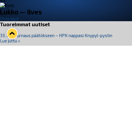
VS
Lukko — Ilves
Osta liput
Tuoreimmat uutiset
33. Pitsiturnaus päätökseen – HPK nappasi Knypyl-pystin
Lue juttu »
Otteluliput juhlakaudelle 26–27 nyt myynnissä!
Lue juttu »
Kiekko-Espoo voittaa historian ensimmäisen naisten
Pitsiturnauksen
Lue juttu »
Pitsiturnauksen päiväliput on loppuunmyyty – Pitsitunnelmaan
pääset myös Marina Vistan terassilla
Lue juttu »
Lukko ja pirkanmaalainen vaatevalmistaja Nousu yhteistyöhön
Lue juttu »
Seuraa Lukkoa somessa