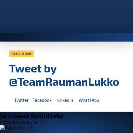
10.02.2026
Tweet by
@TeamRaumanLukko
Twitter
Facebook
LinkedIn
WhatsApp
Seuraava kotiottelu
ti 01.09.2026 klo 18:30