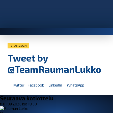
12.06.2024
Tweet by
@TeamRaumanLukko
Twitter
Facebook
LinkedIn
WhatsApp
Seuraava kotiottelu
ti 01.09.2026 klo 18:30