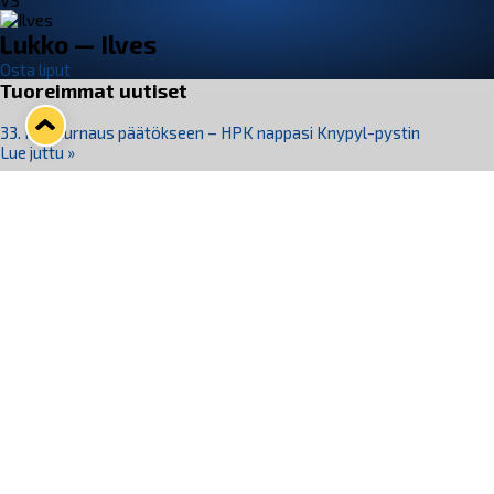
VS
Lukko — Ilves
Osta liput
Tuoreimmat uutiset
33. Pitsiturnaus päätökseen – HPK nappasi Knypyl-pystin
Lue juttu »
Otteluliput juhlakaudelle 26–27 nyt myynnissä!
Lue juttu »
Kiekko-Espoo voittaa historian ensimmäisen naisten
Pitsiturnauksen
Lue juttu »
Pitsiturnauksen päiväliput on loppuunmyyty – Pitsitunnelmaan
pääset myös Marina Vistan terassilla
Lue juttu »
Lukko ja pirkanmaalainen vaatevalmistaja Nousu yhteistyöhön
Lue juttu »
Seuraa Lukkoa somessa