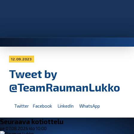
12.09.2023
Tweet by
@TeamRaumanLukko
Twitter
Facebook
LinkedIn
WhatsApp
Seuraava kotiottelu
pe 07.08.2026 klo 10:00