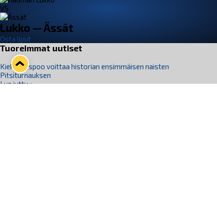
VS
Lukko — Ässät
Osta liput
Tuoreimmat uutiset
Kiekko-Espoo voittaa historian ensimmäisen naisten
Pitsiturnauksen
Lue juttu »
Pitsiturnauksen päiväliput on loppuunmyyty – Pitsitunnelmaan
pääset myös Marina Vistan terassilla
Lue juttu »
Lukko ja pirkanmaalainen vaatevalmistaja Nousu yhteistyöhön
Lue juttu »
Aapo Vanninen Nuorten Leijonien mukana
Lue juttu »
Rauman Lukko Oy on ostanut Marina Vista Oy:n liiketoiminnan
Raumalta
Lue juttu »