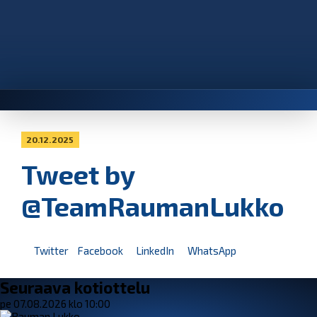
20.12.2025
Tweet by
@TeamRaumanLukko
Twitter
Facebook
LinkedIn
WhatsApp
Seuraava kotiottelu
pe 07.08.2026 klo 10:00