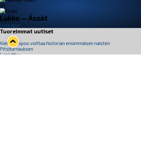
VS
Lukko — Ässät
Osta liput
Tuoreimmat uutiset
Kiekko-Espoo voittaa historian ensimmäisen naisten
Pitsiturnauksen
Lue juttu »
Pitsiturnauksen päiväliput on loppuunmyyty – Pitsitunnelmaan
pääset myös Marina Vistan terassilla
Lue juttu »
Lukko ja pirkanmaalainen vaatevalmistaja Nousu yhteistyöhön
Lue juttu »
Aapo Vanninen Nuorten Leijonien mukana
Lue juttu »
Rauman Lukko Oy on ostanut Marina Vista Oy:n liiketoiminnan
Raumalta
Lue juttu »