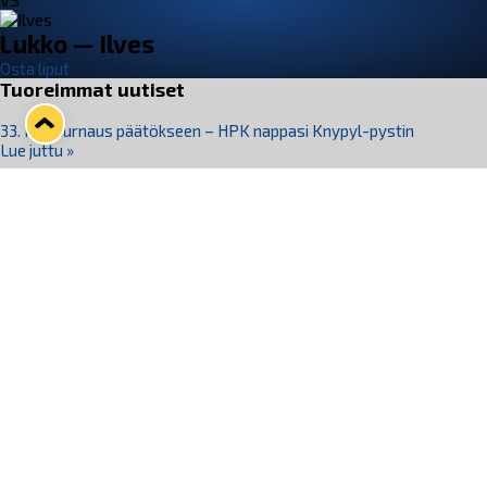
VS
Lukko — Ilves
Osta liput
Tuoreimmat uutiset
33. Pitsiturnaus päätökseen – HPK nappasi Knypyl-pystin
Lue juttu »
Otteluliput juhlakaudelle 26–27 nyt myynnissä!
Lue juttu »
Kiekko-Espoo voittaa historian ensimmäisen naisten
Pitsiturnauksen
Lue juttu »
Pitsiturnauksen päiväliput on loppuunmyyty – Pitsitunnelmaan
pääset myös Marina Vistan terassilla
Lue juttu »
Lukko ja pirkanmaalainen vaatevalmistaja Nousu yhteistyöhön
Lue juttu »
Seuraa Lukkoa somessa