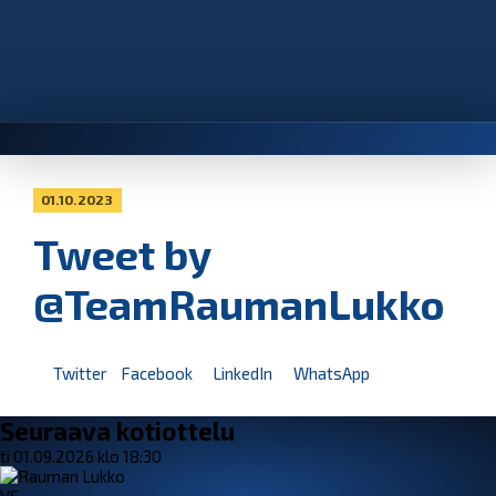
01.10.2023
Tweet by
@TeamRaumanLukko
Twitter
Facebook
LinkedIn
WhatsApp
Seuraava kotiottelu
ti 01.09.2026 klo 18:30