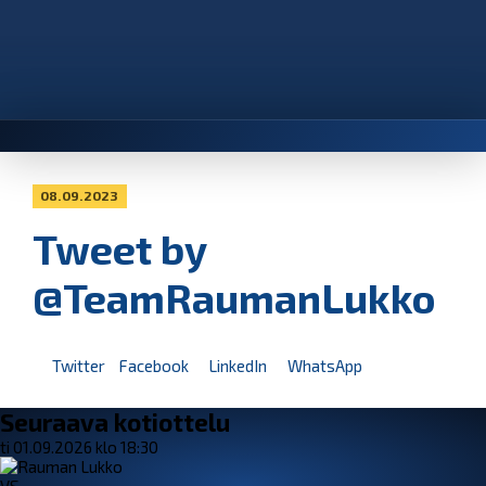
08.09.2023
Tweet by
@TeamRaumanLukko
Twitter
Facebook
LinkedIn
WhatsApp
Seuraava kotiottelu
ti 01.09.2026 klo 18:30