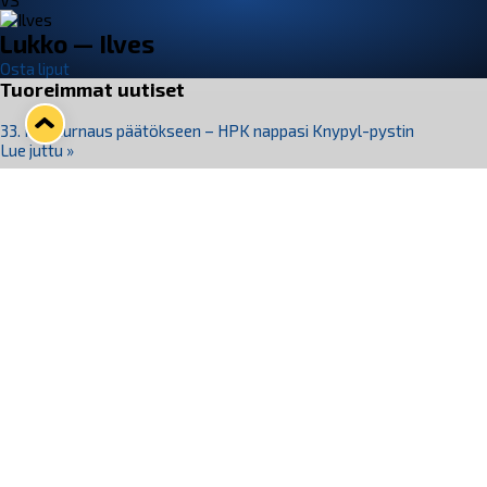
VS
Lukko — Ilves
Osta liput
Tuoreimmat uutiset
33. Pitsiturnaus päätökseen – HPK nappasi Knypyl-pystin
Lue juttu »
Otteluliput juhlakaudelle 26–27 nyt myynnissä!
Lue juttu »
Kiekko-Espoo voittaa historian ensimmäisen naisten
Pitsiturnauksen
Lue juttu »
Pitsiturnauksen päiväliput on loppuunmyyty – Pitsitunnelmaan
pääset myös Marina Vistan terassilla
Lue juttu »
Lukko ja pirkanmaalainen vaatevalmistaja Nousu yhteistyöhön
Lue juttu »
Seuraa Lukkoa somessa