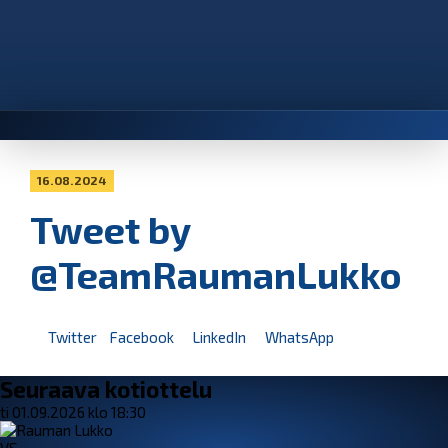
16.08.2024
Tweet by
@TeamRaumanLukko
Twitter
Facebook
LinkedIn
WhatsApp
Seuraava kotiottelu
ti 01.09.2026 klo 18:30