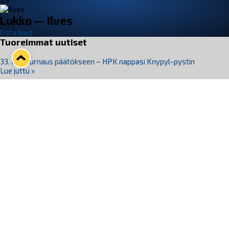
VS
Lukko — Ilves
Osta liput
Tuoreimmat uutiset
33. Pitsiturnaus päätökseen – HPK nappasi Knypyl-pystin
Lue juttu »
Otteluliput juhlakaudelle 26–27 nyt myynnissä!
Lue juttu »
Kiekko-Espoo voittaa historian ensimmäisen naisten
Pitsiturnauksen
Lue juttu »
Pitsiturnauksen päiväliput on loppuunmyyty – Pitsitunnelmaan
pääset myös Marina Vistan terassilla
Lue juttu »
Lukko ja pirkanmaalainen vaatevalmistaja Nousu yhteistyöhön
Lue juttu »
Seuraa Lukkoa somessa