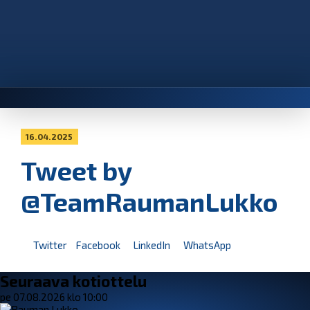
16.04.2025
Tweet by
@TeamRaumanLukko
Twitter
Facebook
LinkedIn
WhatsApp
Seuraava kotiottelu
pe 07.08.2026 klo 10:00