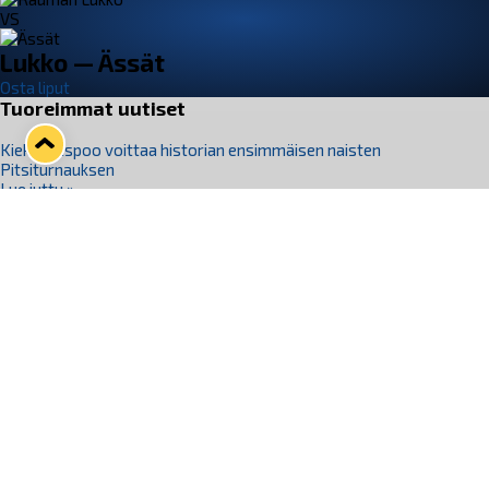
VS
Lukko — Ässät
Osta liput
Tuoreimmat uutiset
Kiekko-Espoo voittaa historian ensimmäisen naisten
Pitsiturnauksen
Lue juttu »
Pitsiturnauksen päiväliput on loppuunmyyty – Pitsitunnelmaan
pääset myös Marina Vistan terassilla
Lue juttu »
Lukko ja pirkanmaalainen vaatevalmistaja Nousu yhteistyöhön
Lue juttu »
Aapo Vanninen Nuorten Leijonien mukana
Lue juttu »
Rauman Lukko Oy on ostanut Marina Vista Oy:n liiketoiminnan
Raumalta
Lue juttu »