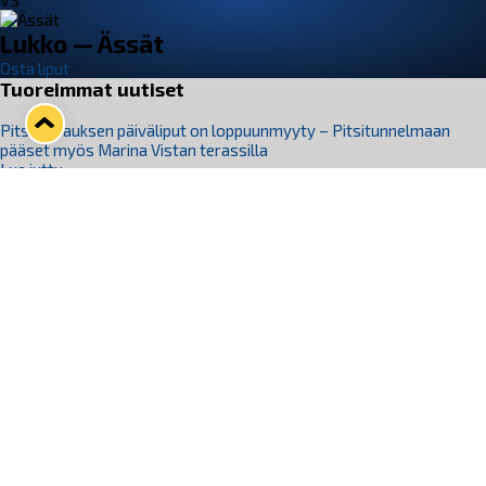
VS
Lukko — Ässät
Osta liput
Tuoreimmat uutiset
Pitsiturnauksen päiväliput on loppuunmyyty – Pitsitunnelmaan
pääset myös Marina Vistan terassilla
Lue juttu »
Lukko ja pirkanmaalainen vaatevalmistaja Nousu yhteistyöhön
Lue juttu »
Aapo Vanninen Nuorten Leijonien mukana
Lue juttu »
Rauman Lukko Oy on ostanut Marina Vista Oy:n liiketoiminnan
Raumalta
Lue juttu »
Varausviikonloppu oli kiireinen Jakub Florisille
Lue juttu »
Seuraa Lukkoa somessa