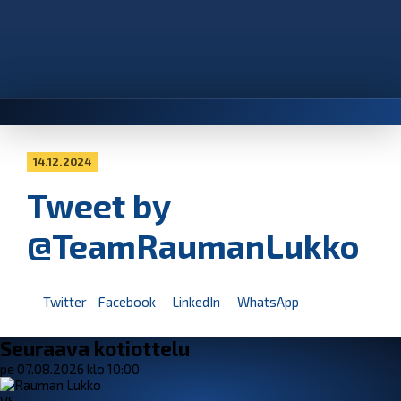
14.12.2024
Tweet by
@TeamRaumanLukko
Twitter
Facebook
LinkedIn
WhatsApp
Seuraava kotiottelu
pe 07.08.2026 klo 10:00