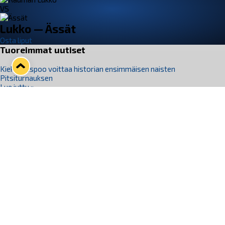
VS
Lukko — Ässät
Osta liput
Tuoreimmat uutiset
Kiekko-Espoo voittaa historian ensimmäisen naisten
Pitsiturnauksen
Lue juttu »
Pitsiturnauksen päiväliput on loppuunmyyty – Pitsitunnelmaan
pääset myös Marina Vistan terassilla
Lue juttu »
Lukko ja pirkanmaalainen vaatevalmistaja Nousu yhteistyöhön
Lue juttu »
Aapo Vanninen Nuorten Leijonien mukana
Lue juttu »
Rauman Lukko Oy on ostanut Marina Vista Oy:n liiketoiminnan
Raumalta
Lue juttu »