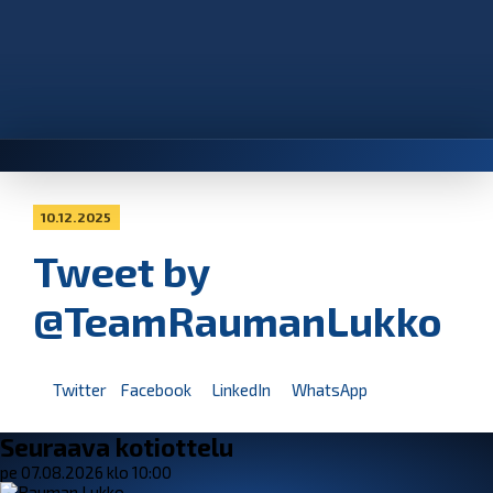
10.12.2025
Tweet by
@TeamRaumanLukko
Twitter
Facebook
LinkedIn
WhatsApp
Seuraava kotiottelu
pe 07.08.2026 klo 10:00